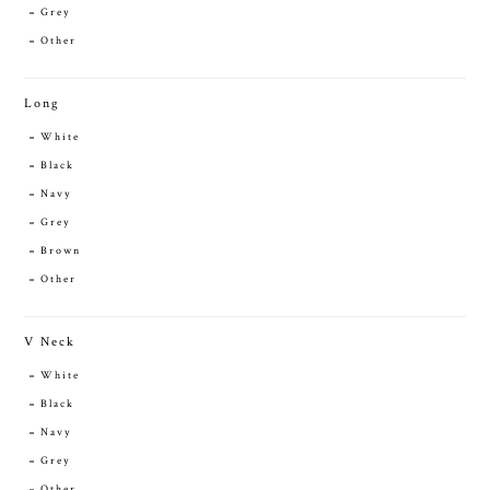
Grey
Other
Long
White
Black
Navy
Grey
Brown
Other
V Neck
White
Black
Navy
Grey
Other