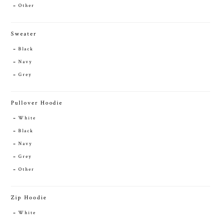
Other
Sweater
Black
Navy
Grey
Pullover Hoodie
White
Black
Navy
Grey
Other
Zip Hoodie
White