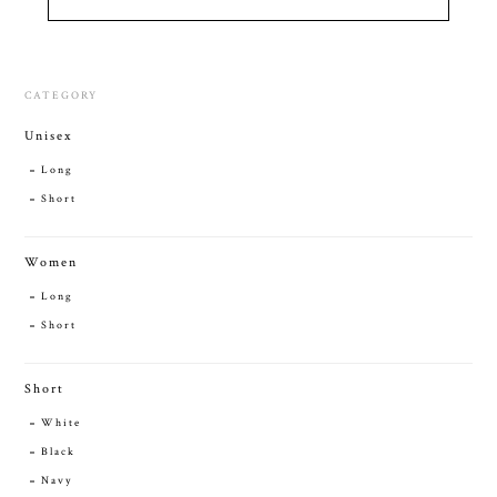
CATEGORY
Unisex
Long
Short
Women
Long
Short
Short
White
Black
Navy