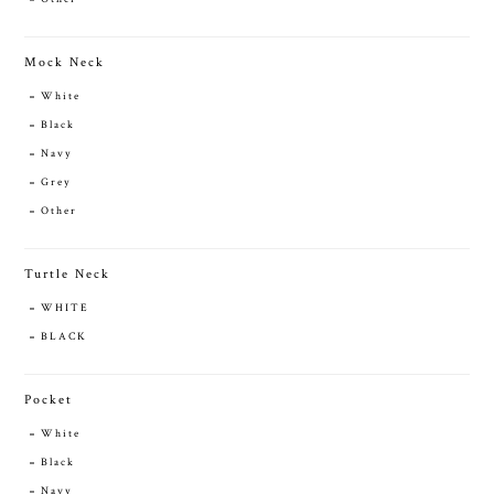
Mock Neck
White
Black
Navy
Grey
Other
Turtle Neck
WHITE
BLACK
Pocket
White
Black
Navy