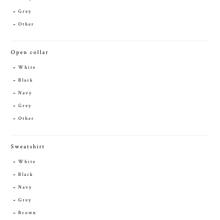
Grey
Other
Open collar
White
Black
Navy
Grey
Other
Sweatshirt
White
Black
Navy
Grey
Brown