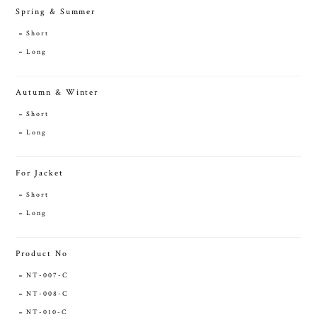
Spring & Summer
Short
Long
Autumn & Winter
Short
Long
For Jacket
Short
Long
Product No
NT-007-C
NT-008-C
NT-010-C