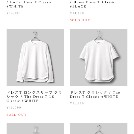
/ Huma Dress T Classic
/ Huma Dress T Classic
#WHITE
#BLACK
¥14,190
¥14,190
SOLD OUT
ドレスT ロングスリーブ クラ
ドレスT クラシック / The
シック / The Dress T LS
Dress T Classic #WHITE
Classic #WHITE
¥11,990
¥13,090
SOLD OUT