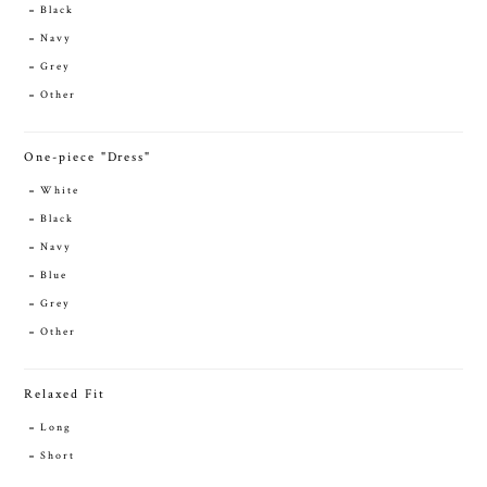
Black
Navy
Grey
Other
One-piece "Dress"
White
Black
Navy
Blue
Grey
Other
Relaxed Fit
Long
Short