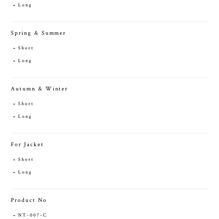
Long
Spring & Summer
Short
Long
Autumn & Winter
Short
Long
For Jacket
Short
Long
Product No
NT-007-C