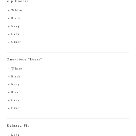
Zip Hoodie
White
Black
Navy
Grey
Other
One-piece "Dress"
White
Black
Navy
Blue
Grey
Other
Relaxed Fit
Long