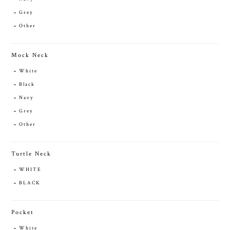
Grey
Other
Mock Neck
White
Black
Navy
Grey
Other
Turtle Neck
WHITE
BLACK
Pocket
White