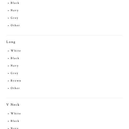
Black
Navy
Grey
Other
Long
White
Black
Navy
Grey
Brown
Other
V Neck
White
Black
Navy