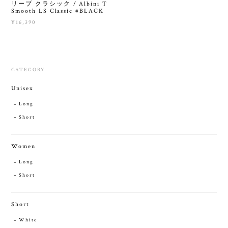
リーブ クラシック / Albini T
Smooth LS Classic #BLACK
¥16,390
CATEGORY
Unisex
Long
Short
Women
Long
Short
Short
White