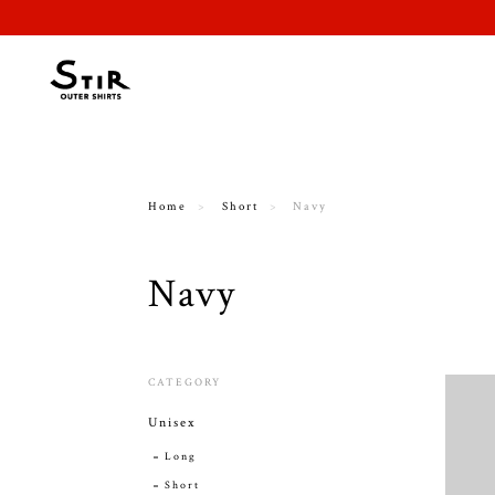
Home
Short
Navy
Navy
CATEGORY
Unisex
Long
Short