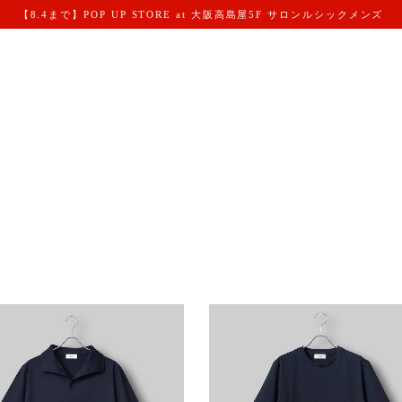
【8.4まで】POP UP STORE at 大阪高島屋5F サロンルシックメンズ