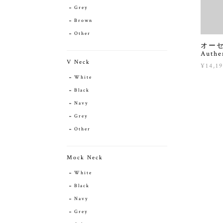
Grey
Brown
Other
オーセ
Authe
V Neck
¥14,1
White
Black
Navy
Grey
Other
Mock Neck
White
Black
Navy
Grey