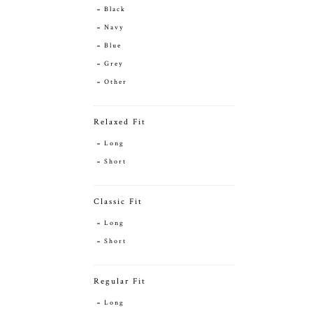
Black
Navy
Blue
Grey
Other
Relaxed Fit
Long
Short
Classic Fit
Long
Short
Regular Fit
Long