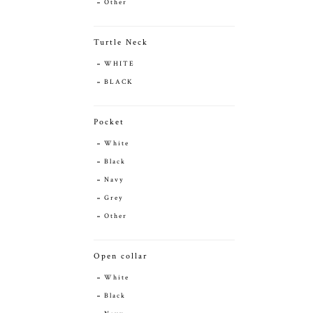
Other
Turtle Neck
WHITE
BLACK
Pocket
White
Black
Navy
Grey
Other
Open collar
White
Black