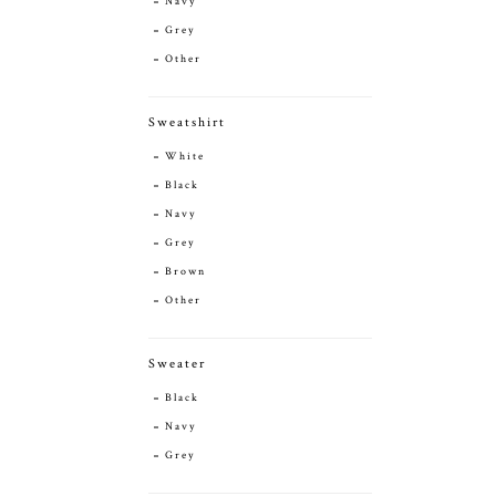
Navy
Grey
Other
Sweatshirt
White
Black
Navy
Grey
Brown
Other
Sweater
Black
Navy
Grey