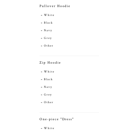
Pullover Hoodie
White
Black
Navy
Grey
Other
Zip Hoodie
White
Black
Navy
Grey
Other
One-piece "Dress"
White