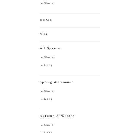
Short
HUMA
Gift
All Season
Short
Long
Spring & Summer
Short
Long
Autumn & Winter
Short
Long