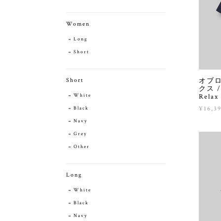
Women
Long
Short
オブロ
Short
クス / 
Relax
White
¥16,3
Black
Navy
Grey
Other
Long
White
Black
Navy