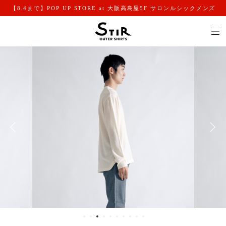
【8.4まで】POP UP STORE at 大阪高島屋5F サロンルシックメンズ