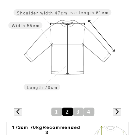
Sleeve length
61cm
Shoulder width
47cm
Width
55cm
Length
70cm
1
2
3
4
173cm 70kgRecommended
3