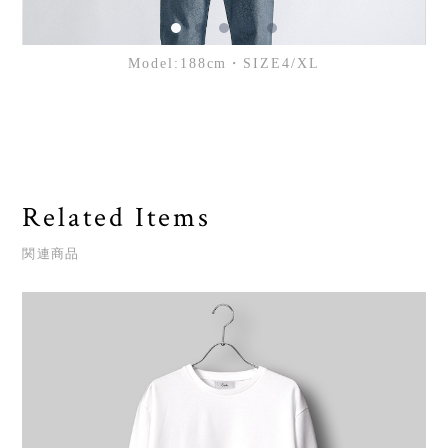
Model:188cm・SIZE4/XL
Related Items
関連商品