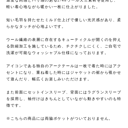
適度な肉感とハリ感のある2/48ウール天竺素材を使用し、
軽い着心地ながら暖かい一枚に仕上がりました。
短い毛羽を持たせたミルド仕上げで優しい光沢感があり、柔
らかなタッチが心地よいです。
ウール繊維の表層に存在するキューティクルが開くのを抑え
る防縮加工を施しているため、チクチクしにくく、ご自宅で
洗濯が可能なウォッシャブル仕様になっております。
アイコンである独自のアークテールは一枚で着た時にはアク
セントになり、重ね着した時にはジャケットの裾から覗かせ
て遊んだり、幅広くお楽しみいただけます。
また前面にセットインスリーブ、背面にはラグランスリーブ
を採用し、袖付けはきちんとしていながら動きやすいのも特
徴です。
※こちらの商品には両脇ポケットがついておりません。