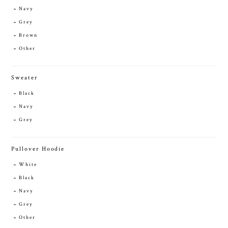
Navy
Grey
Brown
Other
Sweater
Black
Navy
Grey
Pullover Hoodie
White
Black
Navy
Grey
Other