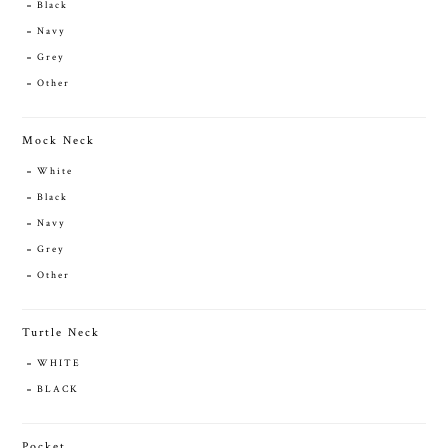
Black
Navy
Grey
Other
Mock Neck
White
Black
Navy
Grey
Other
Turtle Neck
WHITE
BLACK
Pocket