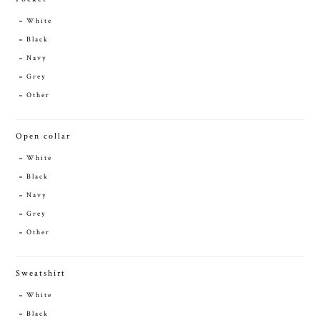
White
Black
Navy
Grey
Other
Open collar
White
Black
Navy
Grey
Other
Sweatshirt
White
Black