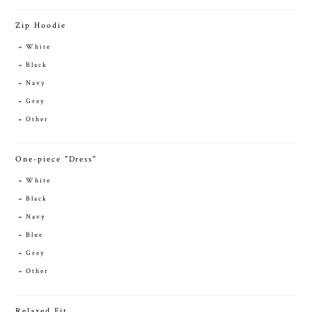
Zip Hoodie
White
Black
Navy
Grey
Other
One-piece "Dress"
White
Black
Navy
Blue
Grey
Other
Relaxed Fit