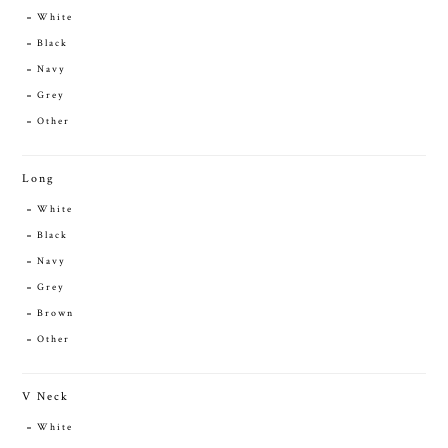
White
Black
Navy
Grey
Other
Long
White
Black
Navy
Grey
Brown
Other
V Neck
White