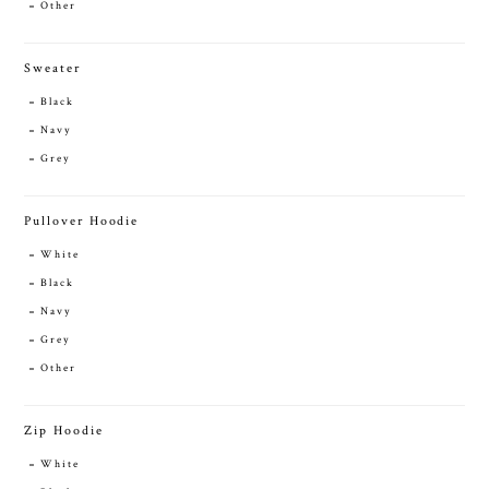
Other
Sweater
Black
Navy
Grey
Pullover Hoodie
White
Black
Navy
Grey
Other
Zip Hoodie
White