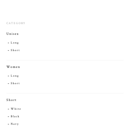
CATEGORY
Unisex
Long
Short
Women
Long
Short
Short
White
Black
Navy