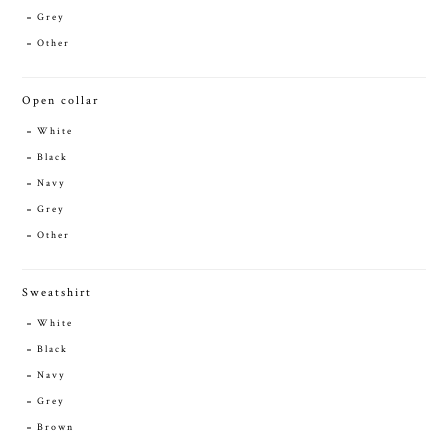
Grey
Other
Open collar
White
Black
Navy
Grey
Other
Sweatshirt
White
Black
Navy
Grey
Brown