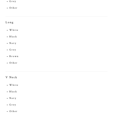
Grey
Other
Long
White
Black
Navy
Grey
Brown
Other
V Neck
White
Black
Navy
Grey
Other