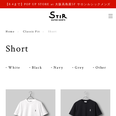
【8.4まで】POP UP STORE at 大阪高島屋5F サロンルシックメンズ
Home
Classic Fit
Short
Short
White
Black
Navy
Grey
Other