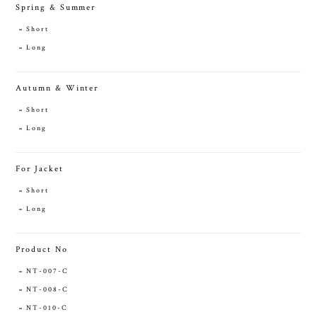
Spring & Summer
Short
Long
Autumn & Winter
Short
Long
For Jacket
Short
Long
Product No
NT-007-C
NT-008-C
NT-010-C