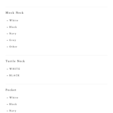
Mock Neck
White
Black
Navy
Grey
Other
Turtle Neck
WHITE
BLACK
Pocket
White
Black
Navy