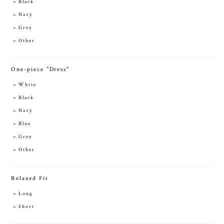
Black
Navy
Grey
Other
One-piece "Dress"
White
Black
Navy
Blue
Grey
Other
Relaxed Fit
Long
Short