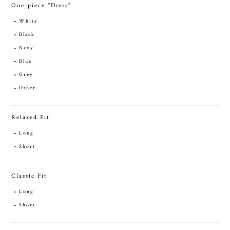
One-piece "Dress"
White
Black
Navy
Blue
Grey
Other
Relaxed Fit
Long
Short
Classic Fit
Long
Short