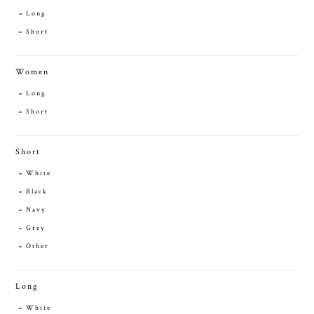
Long
Short
Women
Long
Short
Short
White
Black
Navy
Grey
Other
Long
White