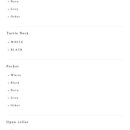
Navy
Grey
Other
Turtle Neck
WHITE
BLACK
Pocket
White
Black
Navy
Grey
Other
Open collar