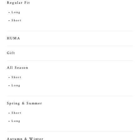
Regular Fit
Long
Short
HUMA
Gift
All Season
Short
Long
Spring & Summer
Short
Long
Autumn & Winter