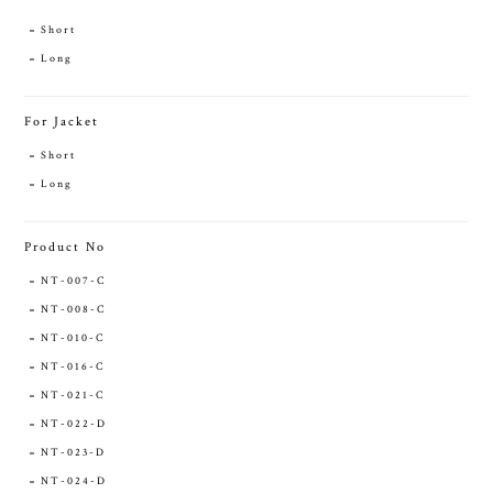
Short
Long
For Jacket
Short
Long
Product No
NT-007-C
NT-008-C
NT-010-C
NT-016-C
NT-021-C
NT-022-D
NT-023-D
NT-024-D