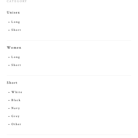
CATEGORY
Unisex
Long
Short
Women
Long
Short
Short
White
Black
Navy
Grey
Other