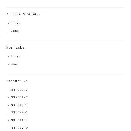
Autumn & Winter
Short
Long
For Jacket
Short
Long
Product No
NT-007-C
NT-008-C
NT-010-C
NT-016-C
NT-021-C
NT-022-D