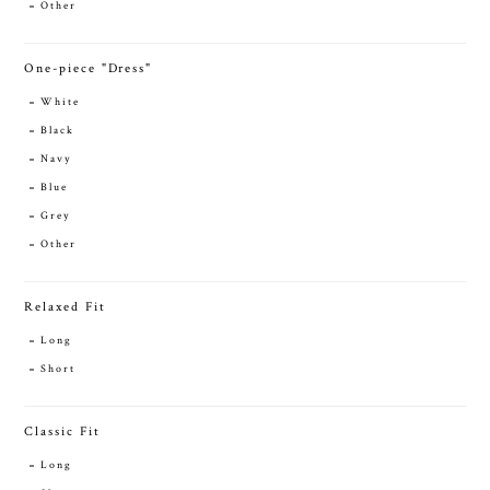
Other
One-piece "Dress"
White
Black
Navy
Blue
Grey
Other
Relaxed Fit
Long
Short
Classic Fit
Long