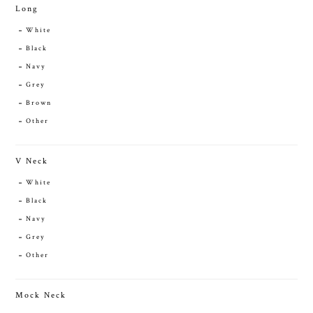
Long
White
Black
Navy
Grey
Brown
Other
V Neck
White
Black
Navy
Grey
Other
Mock Neck