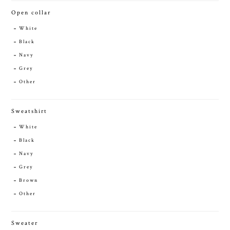
Open collar
White
Black
Navy
Grey
Other
Sweatshirt
White
Black
Navy
Grey
Brown
Other
Sweater