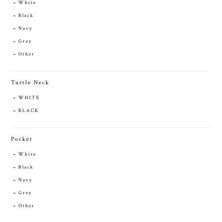
White
Black
Navy
Grey
Other
Turtle Neck
WHITE
BLACK
Pocket
White
Black
Navy
Grey
Other