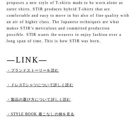
proposes a new style of T-shirts made to be worn alone as
outer shirts. STIR produces hybrid T-shirts that are
comfortable and easy to move in but also of fine quality with
an air of higher class. The Japanese techniques are what
makes STIR’s meticulous and committed production
possible. STIR wants the wearers to enjoy fashion over a
long span of time. This is how STIR was born.
—LINK—
・ブランドストーリーを読む
・ドレスTシャツについて詳しく読む
・製品の選び方について詳しく読む
・STYLE BOOK 着こなしの例を見る