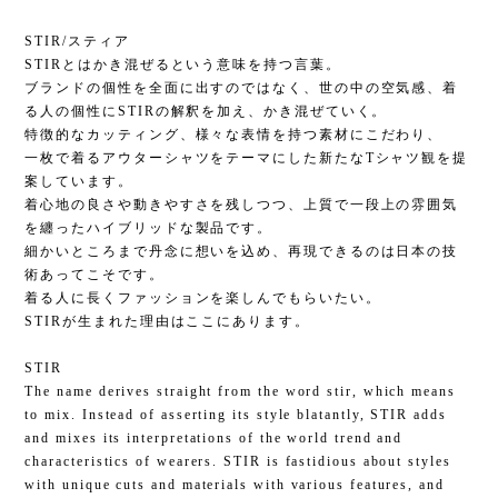
STIR/スティア
STIRとはかき混ぜるという意味を持つ言葉。
ブランドの個性を全面に出すのではなく、世の中の空気感、着
る人の個性にSTIRの解釈を加え、かき混ぜていく。
特徴的なカッティング、様々な表情を持つ素材にこだわり、
一枚で着るアウターシャツをテーマにした新たなTシャツ観を提
案しています。
着心地の良さや動きやすさを残しつつ、上質で一段上の雰囲気
を纏ったハイブリッドな製品です。
細かいところまで丹念に想いを込め、再現できるのは日本の技
術あってこそです。
着る人に長くファッションを楽しんでもらいたい。
STIRが生まれた理由はここにあります。
STIR
The name derives straight from the word stir, which means
to mix. Instead of asserting its style blatantly, STIR adds
and mixes its interpretations of the world trend and
characteristics of wearers. STIR is fastidious about styles
with unique cuts and materials with various features, and