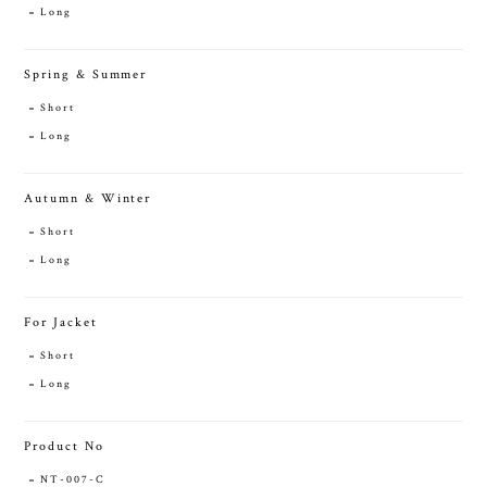
Long
Spring & Summer
Short
Long
Autumn & Winter
Short
Long
For Jacket
Short
Long
Product No
NT-007-C