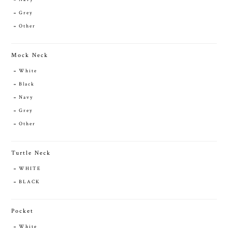
Grey
Other
Mock Neck
White
Black
Navy
Grey
Other
Turtle Neck
WHITE
BLACK
Pocket
White