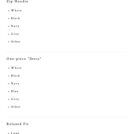
Zip Hoodie
White
Black
Navy
Grey
Other
One-piece "Dress"
White
Black
Navy
Blue
Grey
Other
Relaxed Fit
Long