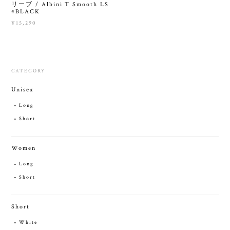
リーブ / Albini T Smooth LS
#BLACK
¥15,290
CATEGORY
Unisex
Long
Short
Women
Long
Short
Short
White