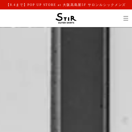
【8.4まで】POP UP STORE at 大阪高島屋5F サロンルシックメンズ