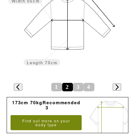
Width
55cm
Length
70cm
1
2
3
4
173cm 70kgRecommended
3
Find out more on your
body type