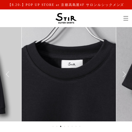
【8.20-】POP UP STORE at 京都高島屋4F サロンルシックメンズ