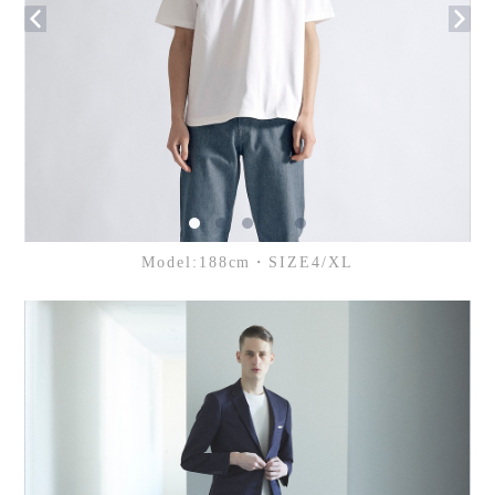
Model:188cm・SIZE4/XL