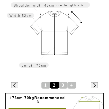
Sleeve length
23cm
Shoulder width
45cm
Width
52cm
Length
70cm
1
2
3
4
173cm 70kgRecommended
3