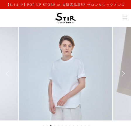
【8.4まで】POP UP STORE at 大阪高島屋5F サロンルシックメンズ