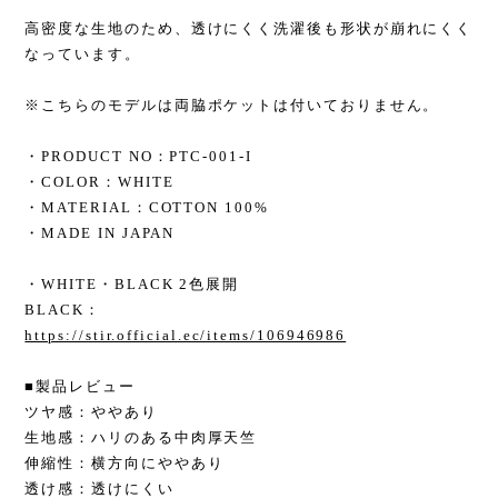
高密度な生地のため、透けにくく洗濯後も形状が崩れにくく
なっています。
※こちらのモデルは両脇ポケットは付いておりません。
・PRODUCT NO：PTC-001-I
・COLOR：WHITE
・MATERIAL：COTTON 100%
・MADE IN JAPAN
・WHITE・BLACK 2色展開
BLACK：
https://stir.official.ec/items/106946986
■製品レビュー
ツヤ感：ややあり
生地感：ハリのある中肉厚天竺
伸縮性：横方向にややあり
透け感：透けにくい