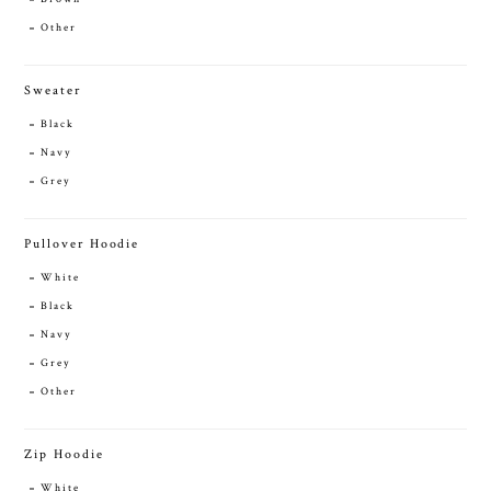
Other
Sweater
Black
Navy
Grey
Pullover Hoodie
White
Black
Navy
Grey
Other
Zip Hoodie
White