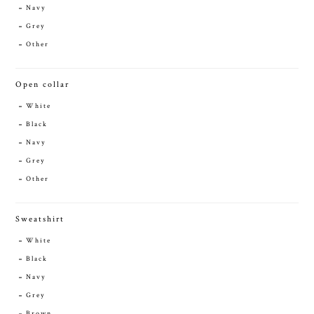
Navy
Grey
Other
Open collar
White
Black
Navy
Grey
Other
Sweatshirt
White
Black
Navy
Grey
Brown