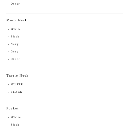
Other
Mock Neck
White
Black
Navy
Grey
Other
Turtle Neck
WHITE
BLACK
Pocket
White
Black