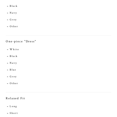
Black
Navy
Grey
Other
One-piece "Dress"
White
Black
Navy
Blue
Grey
Other
Relaxed Fit
Long
Short