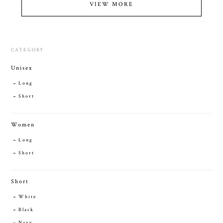
VIEW MORE
CATEGORY
Unisex
Long
Short
Women
Long
Short
Short
White
Black
Navy