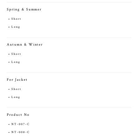
Spring & Summer
Short
Long
Autumn & Winter
Short
Long
For Jacket
Short
Long
Product No
NT-007-C
NT-008-C