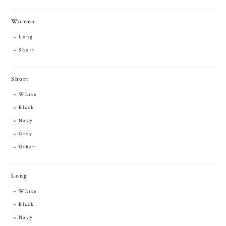
Women
Long
Short
Short
White
Black
Navy
Grey
Other
Long
White
Black
Navy