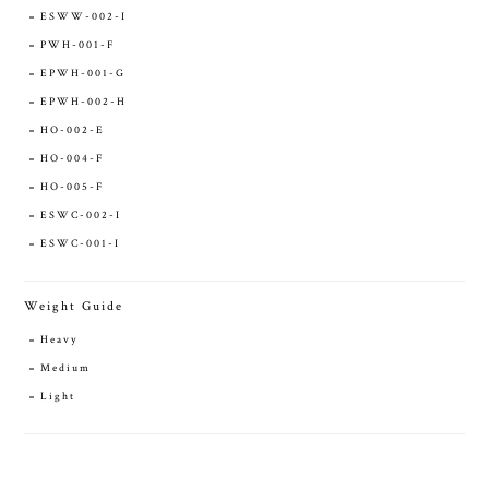
ESWW-002-I
PWH-001-F
EPWH-001-G
EPWH-002-H
HO-002-E
HO-004-F
HO-005-F
ESWC-002-I
ESWC-001-I
Weight Guide
Heavy
Medium
Light