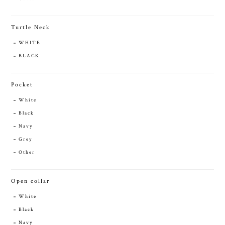
Turtle Neck
WHITE
BLACK
Pocket
White
Black
Navy
Grey
Other
Open collar
White
Black
Navy