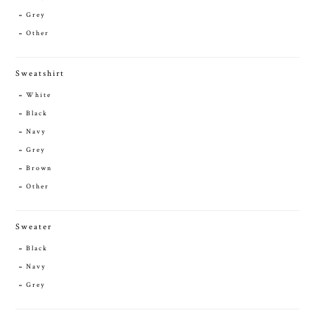
Grey
Other
Sweatshirt
White
Black
Navy
Grey
Brown
Other
Sweater
Black
Navy
Grey