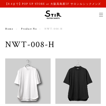
【8.4まで】POP UP STORE at 大阪高島屋5F サロンルシックメンズ
Home
Product No
NWT-008-H
NWT-008-H