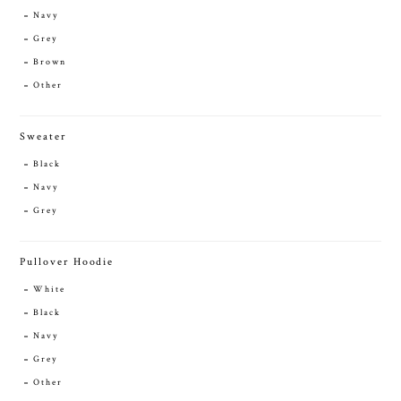
Navy
Grey
Brown
Other
Sweater
Black
Navy
Grey
Pullover Hoodie
White
Black
Navy
Grey
Other