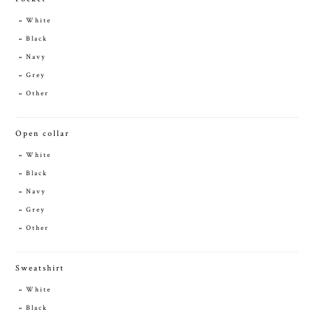
White
Black
Navy
Grey
Other
Open collar
White
Black
Navy
Grey
Other
Sweatshirt
White
Black