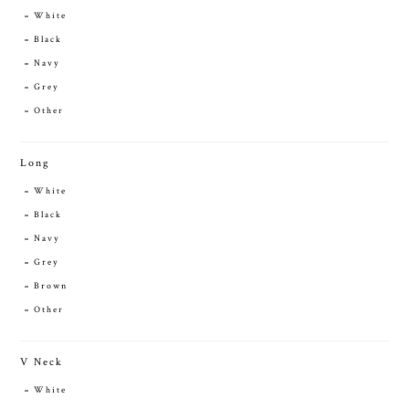
White
Black
Navy
Grey
Other
Long
White
Black
Navy
Grey
Brown
Other
V Neck
White