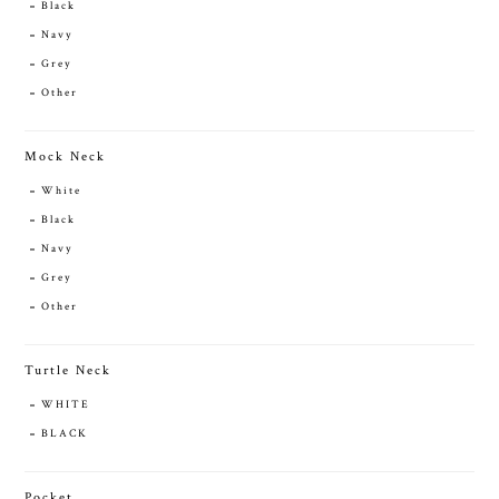
Black
Navy
Grey
Other
Mock Neck
White
Black
Navy
Grey
Other
Turtle Neck
WHITE
BLACK
Pocket