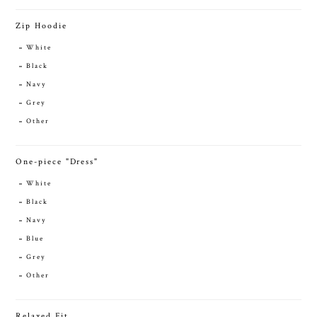
Zip Hoodie
White
Black
Navy
Grey
Other
One-piece "Dress"
White
Black
Navy
Blue
Grey
Other
Relaxed Fit