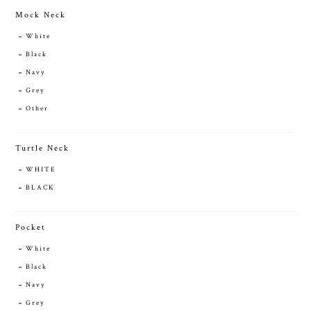
Mock Neck
White
Black
Navy
Grey
Other
Turtle Neck
WHITE
BLACK
Pocket
White
Black
Navy
Grey