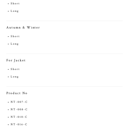
Short
Long
Autumn & Winter
Short
Long
For Jacket
Short
Long
Product No
NT-007-C
NT-008-C
NT-010-C
NT-016-C