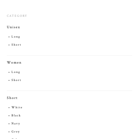
CATEGORY
Unisex
Long
Short
Women
Long
Short
Short
White
Black
Navy
Grey