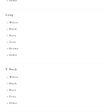
Other
Long
White
Black
Navy
Grey
Brown
Other
V Neck
White
Black
Navy
Grey
Other