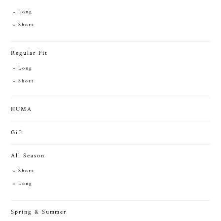
Long
Short
Regular Fit
Long
Short
HUMA
Gift
All Season
Short
Long
Spring & Summer