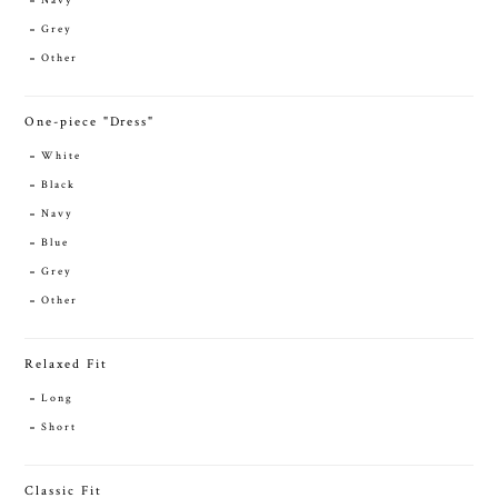
Navy
Grey
Other
One-piece "Dress"
White
Black
Navy
Blue
Grey
Other
Relaxed Fit
Long
Short
Classic Fit