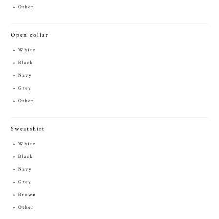
Other
Open collar
White
Black
Navy
Grey
Other
Sweatshirt
White
Black
Navy
Grey
Brown
Other