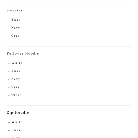
Sweater
Black
Navy
Grey
Pullover Hoodie
White
Black
Navy
Grey
Other
Zip Hoodie
White
Black