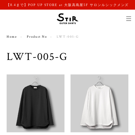
【8.4まで】POP UP STORE at 大阪高島屋5F サロンルシックメンズ
Home
Product No
LWT-005-G
LWT-005-G