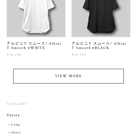
アルビニT スムース/ Albini
アルビニT スムース/ Albini
T Smooth #WHITE
T Smooth #BLACK
¥14,190
¥14,190
VIEW MORE
CATEGORY
Unisex
Long
Short