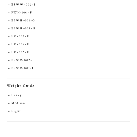
ESWW-002-I
PWH-001-F
EPWH-001-G
EPWH-002-H
HO-002-E
HO-004-F
HO-005-F
ESWC-002-I
ESWC-001-I
Weight Guide
Heavy
Medium
Light