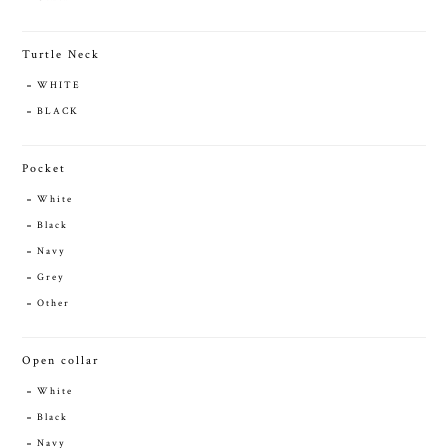
Turtle Neck
WHITE
BLACK
Pocket
White
Black
Navy
Grey
Other
Open collar
White
Black
Navy