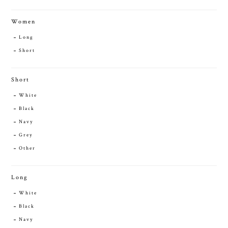
Women
Long
Short
Short
White
Black
Navy
Grey
Other
Long
White
Black
Navy