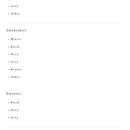
Grey
Other
Sweatshirt
White
Black
Navy
Grey
Brown
Other
Sweater
Black
Navy
Grey