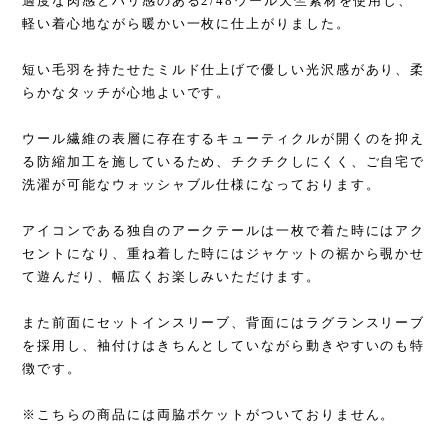
適度な肉感とハリ感のある2/48ウール天竺素材を使用し、
軽い着心地ながら暖かい一枚に仕上がりました。
短い毛羽を持たせたミルド仕上げで優しい光沢感があり、柔
らかなタッチが心地よいです。
ウール繊維の表層に存在するキューティクルが開くのを抑え
る防縮加工を施しているため、チクチクしにくく、ご自宅で
洗濯が可能なウォッシャブル仕様になっております。
アイコンである独自のアークテールは一枚で着た時にはアク
セントになり、重ね着した時にはジャケットの裾から覗かせ
て遊んだり、幅広くお楽しみいただけます。
また前面にセットインスリーブ、背面にはラグランスリーブ
を採用し、袖付けはきちんとしていながら動きやすいのも特
徴です。
※こちらの商品には両脇ポケットがついておりません。