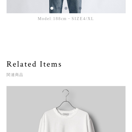
Model:188cm・SIZE4/XL
Related Items
関連商品