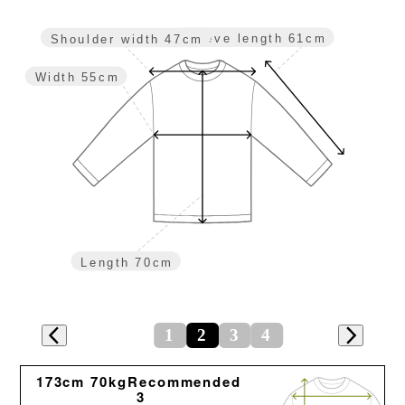
Sleeve length
61cm
Shoulder width
47cm
Width
55cm
Length
70cm
1
2
3
4
173cm 70kgRecommended
3