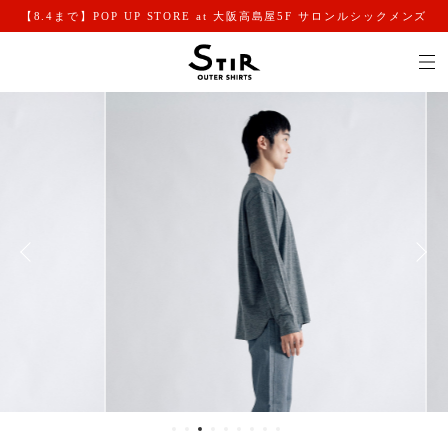
【8.4まで】POP UP STORE at 大阪高島屋5F サロンルシックメンズ