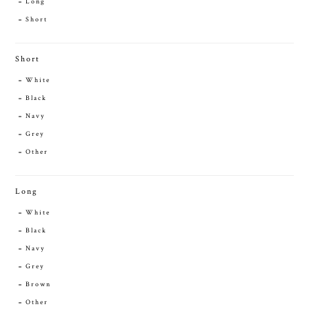
Long
Short
Short
White
Black
Navy
Grey
Other
Long
White
Black
Navy
Grey
Brown
Other