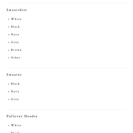
Sweatshirt
White
Black
Navy
Grey
Brown
Other
Sweater
Black
Navy
Grey
Pullover Hoodie
White