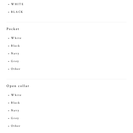
WHITE
BLACK
Pocket
White
Black
Navy
Grey
Other
Open collar
White
Black
Navy
Grey
Other