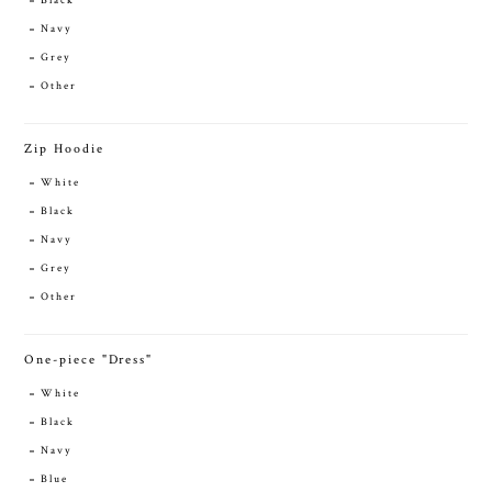
Black
Navy
Grey
Other
Zip Hoodie
White
Black
Navy
Grey
Other
One-piece "Dress"
White
Black
Navy
Blue