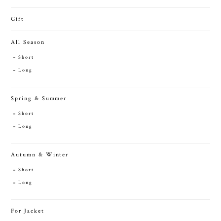
Gift
All Season
Short
Long
Spring & Summer
Short
Long
Autumn & Winter
Short
Long
For Jacket