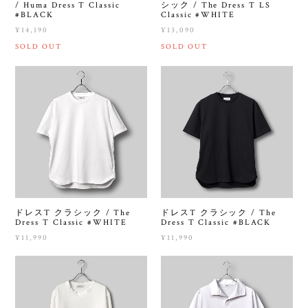
/ Huma Dress T Classic
シック / The Dress T LS
#BLACK
Classic #WHITE
¥14,190
¥13,090
SOLD OUT
SOLD OUT
ドレスT クラシック / The
ドレスT クラシック / The
Dress T Classic #WHITE
Dress T Classic #BLACK
¥11,990
¥11,990