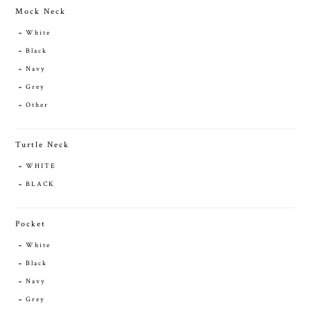
Mock Neck
White
Black
Navy
Grey
Other
Turtle Neck
WHITE
BLACK
Pocket
White
Black
Navy
Grey