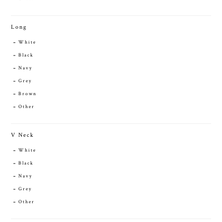
Long
White
Black
Navy
Grey
Brown
Other
V Neck
White
Black
Navy
Grey
Other