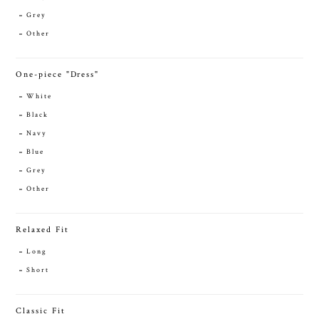
Grey
Other
One-piece "Dress"
White
Black
Navy
Blue
Grey
Other
Relaxed Fit
Long
Short
Classic Fit