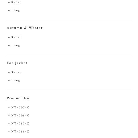
Short
Long
Autumn & Winter
Short
Long
For Jacket
Short
Long
Product No
NT-007-C
NT-008-C
NT-010-C
NT-016-C