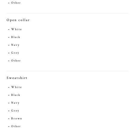
Other
Open collar
White
Black
Navy
Grey
Other
Sweatshirt
White
Black
Navy
Grey
Brown
Other