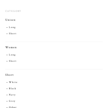
CATEGORY
Unisex
Long
Short
Women
Long
Short
Short
White
Black
Navy
Grey
Other